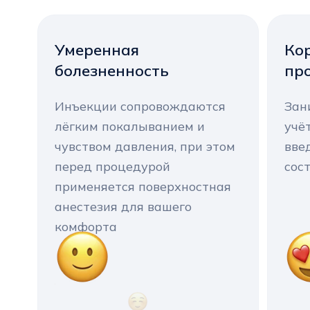
Умеренная
Ко
болезненность
пр
Инъекции сопровождаются
Зан
лёгким покалыванием и
учё
чувством давления, при этом
вве
перед процедурой
сос
применяется поверхностная
анестезия для вашего
комфорта